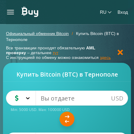
RU
Вход
Официальный обменник Bitcoin
Купить Bitcoin (BTC) в
Тернополе
Все транзакции проходят обязательную
AML
проверку
– детальнее
тут
С инструкцией по обмену можно ознакомиться
здесь
Купить Bitcoin (BTC) в Тернополе
USD
USD
Наличные
Min:
5000
USD
. Max:
100000
USD