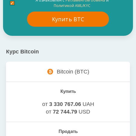
Я ознакомлен с
Регламентом обмена
и
Политикой AML/KYC
Купить
BTC
Курс
Bitcoin
Bitcoin
(
BTC
)
Купить
от
3 330 767.06
UAH
от
72 744.79
USD
Продать