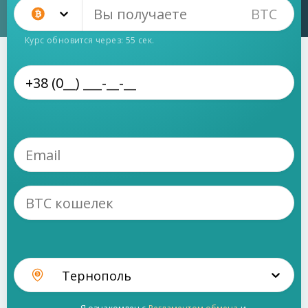
BTC
Bitcoin (BTC)
Курс обновится через:
54
сек.
Тернополь