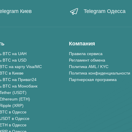
elegram Киев
Telegram Одесса
ть
Компания
ь BTC на UAH
Правила сервиса
ь BTC на USD
Регламент обмена
BTC на карту Visa/MC
Политика AML / KYC
BTC в Киеве
Политика конфиденциальности
ь BTC на Приват24
Партнерская программа
ь BTC на Монобанк
Tether (USDT)
Ethereum (ETH)
Ripple (XRP)
BTC в Одессе
 USDT в Одессе
ETH в Одессе
XRP в Одессе