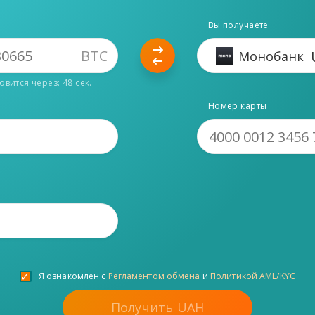
Вы получаете
BTC
Монобанк
овится через:
47
сек.
Номер карты
Я ознакомлен с
Регламентом обмена
и
Политикой AML/KYC
Получить
UAH