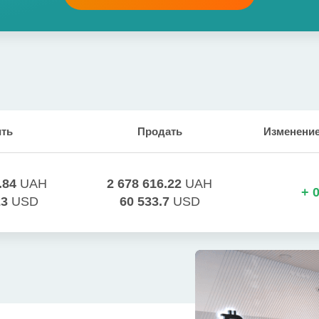
ить
Продать
Изменение 
.84
UAH
2 678 616.22
UAH
+
0
23
USD
60 533.7
USD