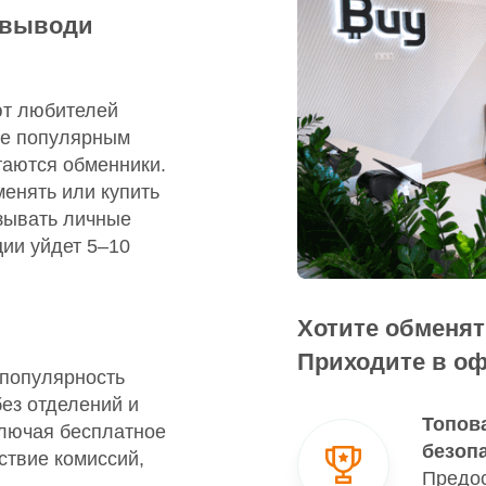
, выводи
ют любителей
не популярным
таются обменники.
енять или купить
азывать личные
ции уйдет 5–10
Хотите обменя
Приходите в о
 популярность
без отделений и
Топов
ключая бесплатное
безоп
ствие комиссий,
Предос