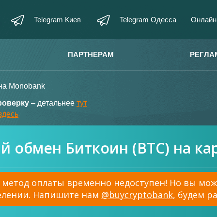
Telegram Киев
Telegram Одесса
Онлайн
ПАРТНЕРАМ
РЕГЛА
на Monobank
роверку
– детальнее
тут
здесь
 обмен Биткоин (BTC) на ка
метод оплаты временно недоступен! Но вы може
елении. Напишите нам
@buycryptobank
, будем р