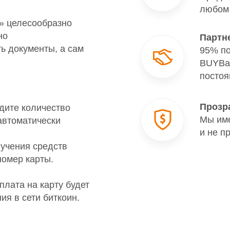
любом 
» целесообразно
но
Партн
ь документы, а сам
95% по
BUYBan
постоя
Прозр
дите количество
Мы име
 автоматически
и не п
лучения средств
номер карты.
плата на карту будет
ия в сети биткоин.