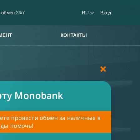
-обмен 24/7
RU
Вход
МЕНТ
КОНТАКТЫ
рту Monobank
те провести обмен за наличные в
ады помочь!