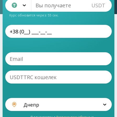
USDT
Tether TRC20 (USDT)
Курс обновится через:
54
сек.
Днепр