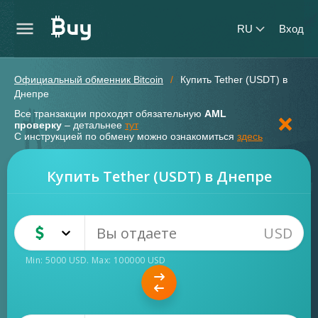
RU
Вход
Официальный обменник Bitcoin
Купить Tether (USDT) в
Днепре
Все транзакции проходят обязательную
AML
проверку
– детальнее
тут
С инструкцией по обмену можно ознакомиться
здесь
Купить Tether (USDT) в Днепре
USD
USD
Наличные
Min:
5000
USD
. Max:
100000
USD