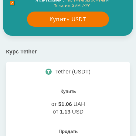
Я ознакомлен с
Регламентом обмена
и
Политикой AML/KYC
Купить
USDT
Курс
Tether
Tether
(
USDT
)
Купить
от
51.06
UAH
от
1.13
USD
Продать