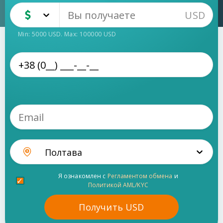
USD
USD
Наличные
Min:
5000
USD
. Max:
100000
USD
Полтава
Я ознакомлен с
Регламентом обмена
и
Политикой AML/KYC
Получить
USD