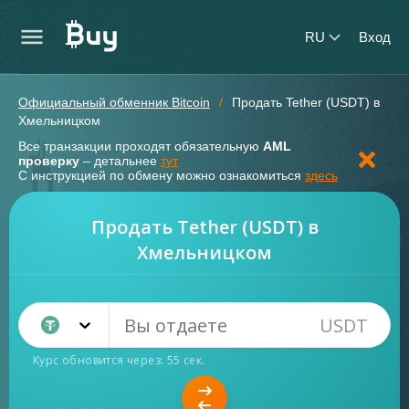
RU
Вход
Официальный обменник Bitcoin
Продать Tether (USDT) в
Хмельницком
Все транзакции проходят обязательную
AML
проверку
– детальнее
тут
С инструкцией по обмену можно ознакомиться
здесь
Продать Tether (USDT) в
Хмельницком
USDT
Tether TRC20 (USDT)
Курс обновится через:
54
сек.