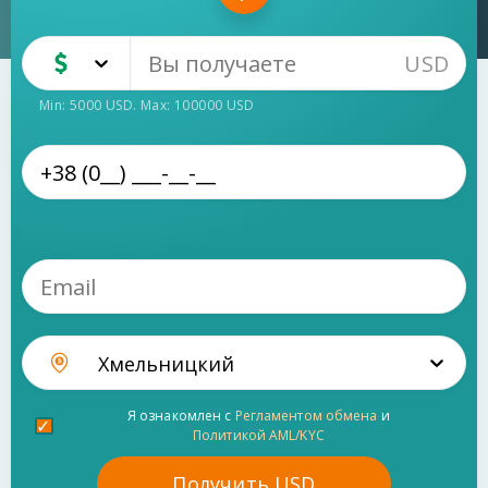
USD
USD
Наличные
Min:
5000
USD
. Max:
100000
USD
Хмельницкий
Я ознакомлен с
Регламентом обмена
и
Политикой AML/KYC
Получить
USD