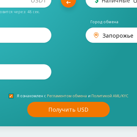
USDT
Наличные
овится через:
47
сек.
Город обмена
Запорожье
Я ознакомлен с
Регламентом обмена
и
Политикой AML/KYC
Получить
USD