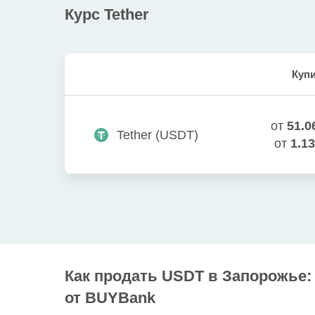
Курс
Tether
Куп
от
51.0
Tether
(
USDT
)
от
1.13
Как продать USDT в Запорожье:
от BUYBank