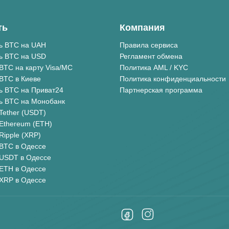
ть
Компания
ь BTC на UAH
Правила сервиса
ь BTC на USD
Регламент обмена
BTC на карту Visa/MC
Политика AML / KYC
BTC в Киеве
Политика конфиденциальности
ь BTC на Приват24
Партнерская программа
ь BTC на Монобанк
Tether (USDT)
Ethereum (ETH)
Ripple (XRP)
BTC в Одессе
 USDT в Одессе
ETH в Одессе
XRP в Одессе