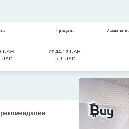
ить
Продать
Изменение 
6
UAH
от
44.12
UAH
USD
от
1
USD
 рекомендации