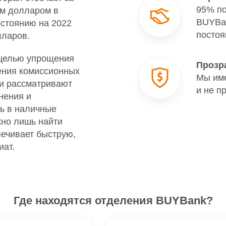
95% по
им долларом в
BUYBan
остоянию на 2022
постоя
лларов.
 целью упрощения
Прозр
ения комиссионных
Мы име
ли рассматривают
и не п
нения и
ь в наличные
жно лишь найти
ечивает быструю,
иат.
Где находятся отделения BUYBank?