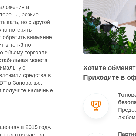
вложения в
тороны, резкие
тывать, но с другой
но потерять
ит обратить внимание
т в топ-3 по
о объему торговли.
стабильная монета
Хотите обменя
нимальную
 вложили средства в
Приходите в о
SDT в Запорожье,
и получите наличные
Топов
безоп
Предос
любом 
щенная в 2015 году.
Партн
торая отвечает за