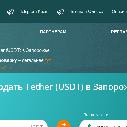
Telegram Киев
Telegram Одесса
Онлайн
ПАРТНЕРАМ
РЕГЛА
her (USDT) в Запорожье
роверку
– детальнее
тут
здесь
одать Tether (USDT) в Запоро
Вы получаете