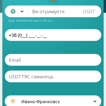
USDT
Tether TRC20 (USDT)
Курс оновиться через:
55
сек.
Ивано-Франковск