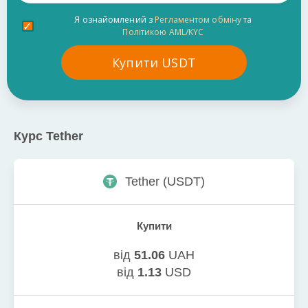
Я ознайомлений з
Регламентом обміну
та
Політикою AML/KYC
Купити
USDT
Курс
Tether
Tether
(
USDT
)
Купити
від
51.06
UAH
від
1.13
USD