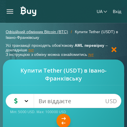
UA
Вхід
Офіційний обмінник Bitcoin (BTC)
Купити Tether (USDT) в
Івано-Франківську
Усі транзакції проходять обов'язкову
AML перевірку
–
докладніше
тут
З інструкцією з обміну можна ознайомитись
тут
Купити Tether (USDT) в Івано-
Франківську
USD
USD
Готівка
Min:
5000
USD
. Max:
100000
USD