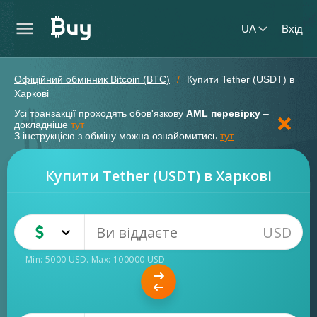
UA
Вхід
Офіційний обмінник Bitcoin (BTC)
Купити Tether (USDT) в
Харкові
Усі транзакції проходять обов'язкову
AML перевірку
–
докладніше
тут
З інструкцією з обміну можна ознайомитись
тут
Купити Tether (USDT) в Харкові
USD
USD
Готівка
Min:
5000
USD
. Max:
100000
USD