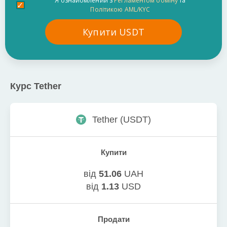
Я ознайомлений з
Регламентом обміну
та
Політикою AML/KYC
Купити
USDT
Курс
Tether
Tether
(
USDT
)
Купити
від
51.06
UAH
від
1.13
USD
Продати